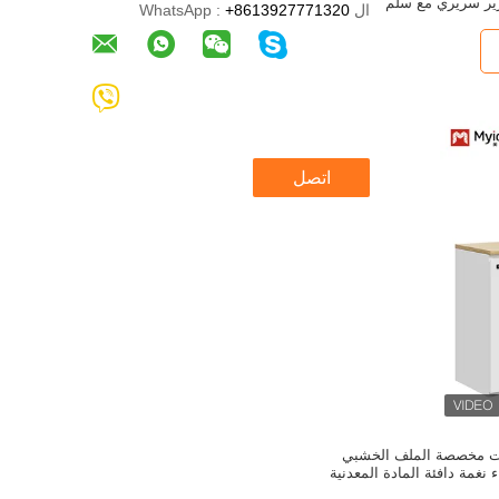
ير سريري مع سلم
ال WhatsApp :
+8613927771320
اتصل
ات مخصصة الملف الخشبي
غمة دافئة المادة المعدنية
خزين بسيط غرفة المعيشة