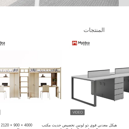
المنتجات
هيكل معدني قوي ذو لونين تخصيص حديث مكتب
0