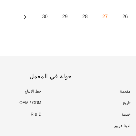
30
29
28
27
26
جولة في المعمل
مقدمة
خط الانتاج
تاريخ
OEM / ODM
خدمة
R & D
لدينا فريق