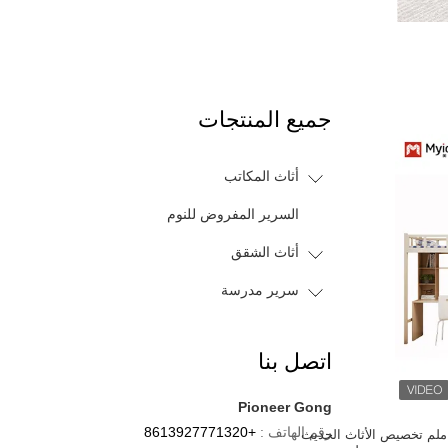
جميع المنتجات
أثاث المكاتب
السرير المفروض للنوم
أثاث الشقق
سرير مدرسة
اتصل بنا
Pioneer Gong
رقم الهاتف :
+8613927771320
400 × 900 × 2120 ملم تخصيص الأثاث الحديث