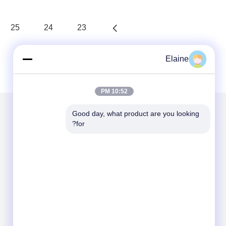
25
24
23
Elaine
10:52 PM
Good day, what product are you looking 
for?
الاقسام
حول نا
أثاث المكاتب
السرير المفروض للنوم
أثاث الشقق
سرير مدرسة