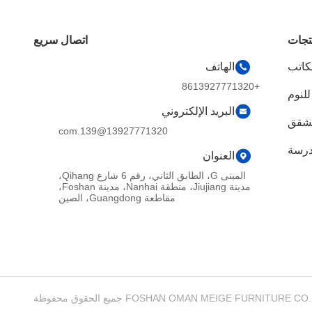
تجات
اتصال سريع
مكاتب
الهاتف
+8613927771320
لنوم
البريد الإلكتروني
لشقق
13927771320@139.com
درسة
العنوان
المبنى G، الطابق الثاني، رقم 6 شارع Qihang،
مدينة Jiujiang، منطقة Nanhai، مدينة Foshan،
مقاطعة Guangdong، الصين