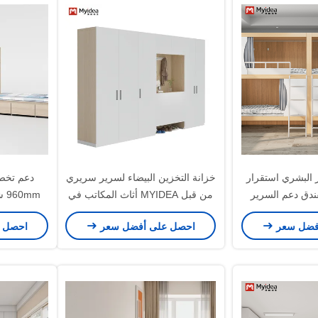
البشري استقرار
خزانة التخزين البيضاء لسرير سريري
فندق دعم السرير
من قبل MYIDEA أثاث المكاتب في
mm
يص
فوشان
مستودع ال
فضل سعر
احصل على أفضل سعر
احصل 