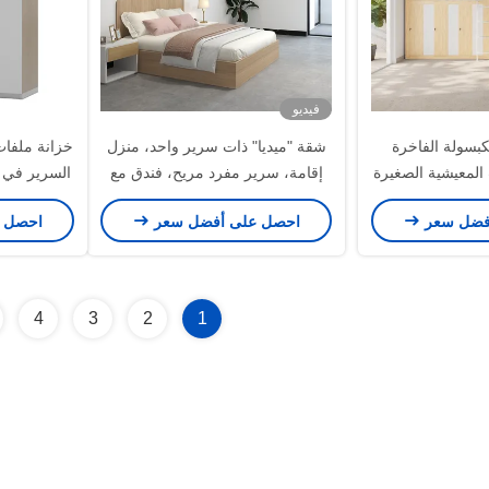
فيديو
كبسولة الفاخرة
شقة "ميديا" ذات سرير واحد، منزل
خزانة ملفات
المعيشية الصغيرة
إقامة، سرير مفرد مريح، فندق مع
السرير في ا
تخصيص
رأس منزل سميك
فضل سعر
احصل على أفضل سعر
احصل 
4
3
2
1