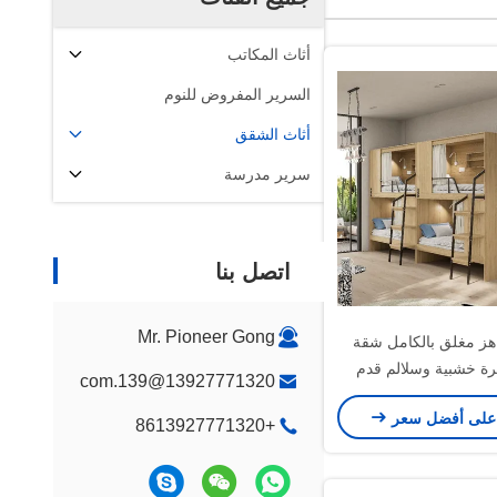
أثاث المكاتب
السرير المفروض للنوم
أثاث الشقق
سرير مدرسة
اتصل بنا
Mr. Pioneer Gong
ز مغلق بالكامل شقة
رة خشبية وسلالم قدم
13927771320@139.com
اذية دعم تخصيص
على أفضل سعر
+8613927771320