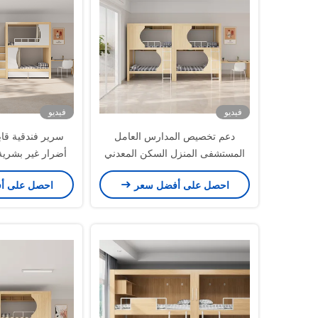
فيديو
فيديو
دعم تخصيص المدارس العامل
سرير فندقية قا
المستشفى المنزل السكن المعدني
أضرار غير بشرية
مستقر الطالب الخشبية التخزين
الافت
احصل على أفضل سعر
احصل على أ
العلوي سرير سرير