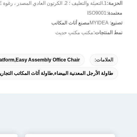
الحزمة:
1.التعبئة والتغليف ؛ 2. الكرتون العادي المصدر ، رغوة PE الداخلية ، قطن EPE.
معتمدة:
ISO9001
تصنيع
: MYIDEA
مصنع أثاث المكاتب
نمط المنتجات:
مكتب مكتب حديث
العلامات:
atform,Easy Assembly Office Chair
طاولة الأرجل المعدنية البيضاء,طاولة أثاث المكاتب التجا