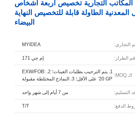
 المكاتب التجارية تخصيص أربعة أشخاص
 المعدنية الطاولة قابلة للتخصيص النهاية
البيضاء
م التجاري:
MYIDEA
م الطراز:
إم جي 171
1. يتم الترحيب بطلبات العينات؛ 2. EXW/FOB:
الـ MOQ:
20 ​​GP' على الأقل؛ 3. النماذج المختلطة مقبولة
 التسليم:
من 7 أيام إلى شهر واحد
ط الدفع:
T/T