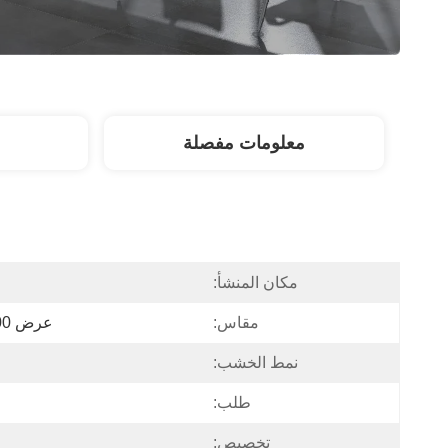
معلومات مفصلة
مكان المنشأ:
مقاس:
عرض 1800*عمق 1600*ارتفاع 750
نمط الخشب:
طلب:
تخصيص: