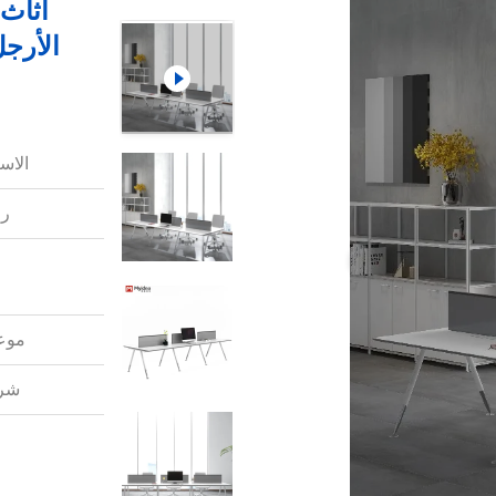
أثاث
الأرجل
الاس
رق
موعد
شرو