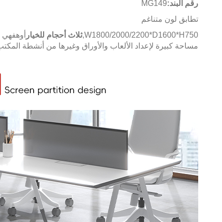
رقم البند:
MG149
تطابق لون متناغم
W1800/2000/2200*D1600*H750,
ثلاث أحجام للخيار
أوه
فهي ت
مساحة كبيرة لإعداد الألعاب والأوراق وغيرها من أنشطة المكتب