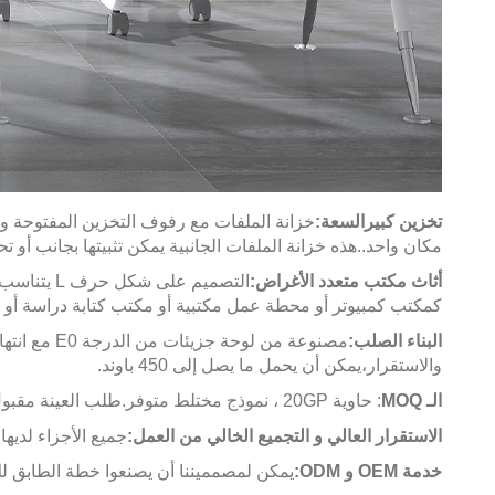
تخزين كبير
السعة:
خزانة الملفات مع رفوف التخزين المفتوحة و 3 درجات مصممة للحفاظ على أجهزة المكتب، الورق، الملفات والإمدادات المنظمة
مكان واحد.
.
هذه خزانة الملفات الجانبية يمكن تثبيتها بجانب أو 
أثاث مكتب متعدد الأغراض:
التصميم على شكل حرف L يتناسب بشكل جيد في أي مساحة ضيقة، يسمح لك للاستفادة الكاملة من مساحة عملك المكتبية.
كمكتب كمبيوتر أو محطة عمل مكتبية أو مكتب كتابة دراسة أو 
البناء الصلب:
مصنوعة من 
والاستقرار،يمكن أن يحمل ما يصل إلى 450 باوند.
الـ MOQ
: حاوية 20GP ، نموذج مختلط متوفر.طلب العينة مقبول.
الاستقرار العالي و التجميع الخالي من العمل:
جميع الأجزاء لديها عمر صلاحية 3 سنوات مع تلف غير بشري. يمكن توفير إرشادات ال
خدمة OEM و ODM:
يمكن لمصمميننا أن يصنعوا خطة الطابق لك إذا أرسلت لنا CAD ، وسيتم تقديم مقترحات الأث