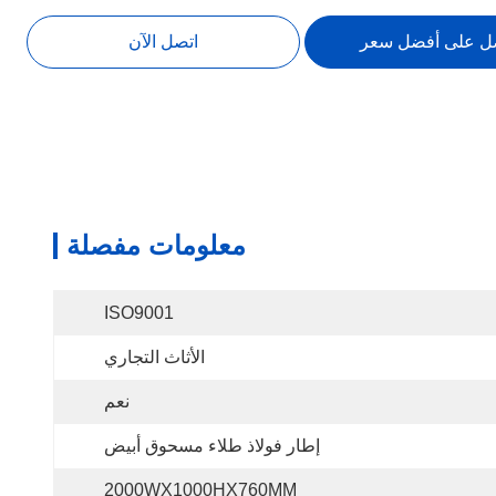
ل على أفضل سعر
اتصل الآن
معلومات مفصلة
ISO9001
الأثاث التجاري
نعم
إطار فولاذ طلاء مسحوق أبيض
2000WX1000HX760MM