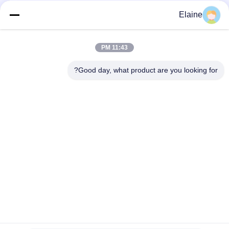
وسائل التواصل الاجتماعي
Elaine
11:43 PM
اتصال سريع
Good day, what product are you looking for?
الهاتف
+8613927771320
البريد الإلكتروني
13927771320@139.com
العنوان
المبنى G، الطابق الثاني، رقم 6 شارع Qihang، مدينة Jiujiang،
منطقة Nanhai، مدينة Foshan، مقاطعة Guangdong، الصين
سياسة الخصوصية
|
خريطة الموقع
الصين جودة جيدة أثاث المكاتب المورد. حقوق الطبع والنشر © 2024-