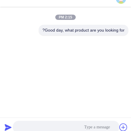
2:15 PM
اتصال سريع
Good day, what product are you looking for?
الهاتف
+8613927771320
البريد الإلكتروني
13927771320@139.com
العنوان
المبنى G، الطابق الثاني، رقم 6 شارع Qihang، مدينة Jiujiang،
منطقة Nanhai، مدينة Foshan، مقاطعة Guangdong، الصين
سياسة الخصوصية
|
خريطة الموقع
الصين جودة جيدة أثاث المكاتب المورد. حقوق الطبع والنشر © 2024-
2026 FOSHAN OMAN MEIGE FURNITURE CO.,LTD جميع الحقوق
محفوظة