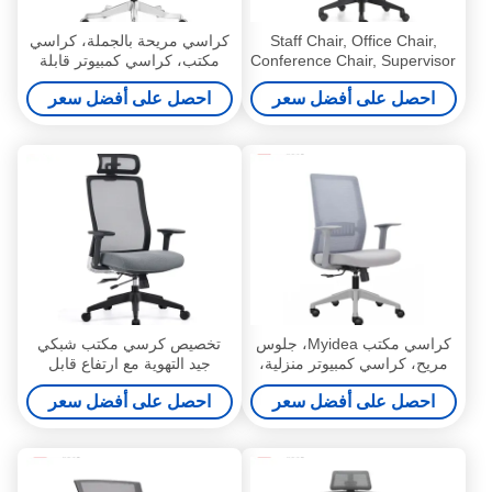
Staff Chair, Office Chair,
كراسي مريحة بالجملة، كراسي
Conference Chair, Supervisor
مكتب، كراسي كمبيوتر قابلة
Chair, Class Chair, Home
للرفع، كراسي رئيس المنزل
احصل على أفضل سعر
احصل على أفضل سعر
Computer Chair, Swivel
المستقرة، كراسي دوارة،
Chair, Office Furniture
كراسي رياضية إلكترونية
كراسي مكتب Myidea، جلوس
تخصيص كرسي مكتب شبكي
مريح، كراسي كمبيوتر منزلية،
جيد التهوية مع ارتفاع قابل
كراسي دوارة، كراسي مريحة،
للتعديل، مسند رأس مريح،
احصل على أفضل سعر
احصل على أفضل سعر
كراسي مؤتمرات، كراسي
كرسي مريح، كرسي مكتب
مكتب، كراسي موظفين
منزلق موبيل سيك