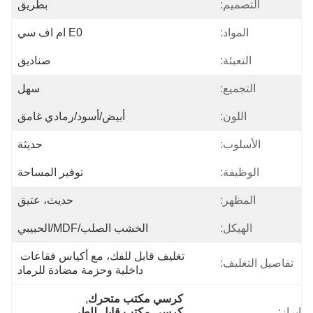
التصميم:
بطريق
المواد:
E0 ام اف سي
التعبئة:
صناديق
التجميع:
سهل
اللون:
أبيض/أسود/رمادي غامق
الأسلوب:
حديثة
الوظيفة:
توفير المساحة
المظهر:
حديث، عتيق
الهيكل:
الخشب الصلب/MDF/الحبيبي
تغليف قابل للفك، مع أكياس فقاعات 
تفاصيل التغليف:
داخلية وحزمة مضادة للرماد
كرسي مكتب متحرك
, 
إبراز:
كرسي مكتب قابل للطي
, 