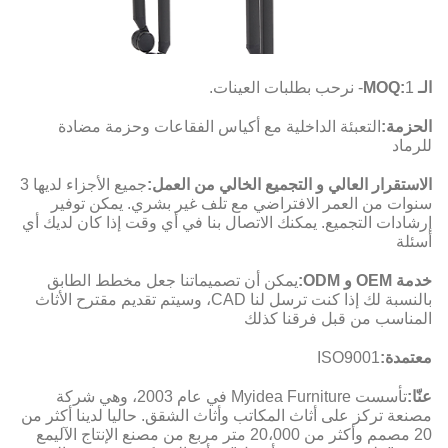
الـ MOQ:
1- نرحب بطلبات العينات.
الحزمة:
التعبئة الداخلية مع أكياس الفقاعات وحزمة مضادة
للرماد
الاستقرار العالي و التجميع الخالي من العمل:
جميع الأجزاء لديها 3
سنوات من العمر الافتراضي مع تلف غير بشري. يمكن توفير
إرشادات التجميع. يمكنك الاتصال بنا في أي وقت إذا كان لديك أي
أسئلة
خدمة OEM و ODM:
يمكن أن تصميماتنا جعل مخطط الطابق
بالنسبة لك إذا كنت ترسل لنا CAD، وسيتم تقديم مقترح الأثاث
المناسب من قبل فرقنا كذلك
معتمدة:
ISO9001
عنّا:
تأسست Myidea Furniture في عام 2003، وهي شركة
مصنعة تركز على أثاث المكاتب وأثاث الشقق. حاليا لدينا أكثر من
20 مصمم وأكثر من 20،000 متر مربع من مصنع الإنتاج الآليمع