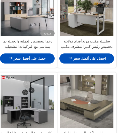
فيديو
سلسلة مكتب مربع أقدام فولاذية
دعم التخصيص العملية والحديثة بما
تخصيص رئيس كبير المشرف مكتب
يتماشى مع التركيبات التشغيلية
المدير يتضمن أثاث لوحة مجلس
الموظفين التنفيذيين المكتب الحديث
الوزراء الإضافية
محطة العمل مكتب
احصل على أفضل سعر
احصل على أفضل سعر
مدير الحد الأدنى الحديث الطاولة
مكاتب رئيسية للمشرفين قابلة للدمج