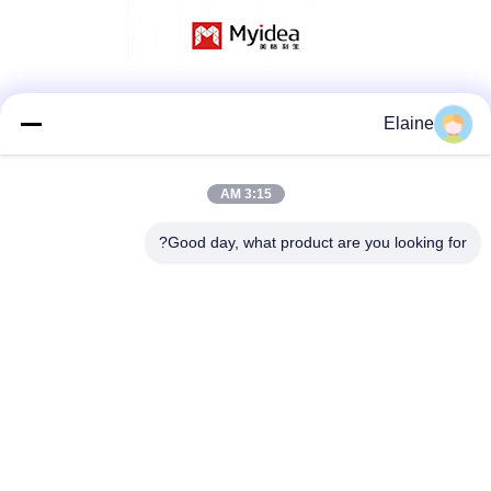
وسائل التواصل الاجتماعي
Elaine
3:15 AM
اتصال سريع
Good day, what product are you looking for?
الهاتف
+8613927771320
البريد الإلكتروني
13927771320@139.com
العنوان
المبنى G، الطابق الثاني، رقم 6 شارع Qihang، مدينة Jiujiang،
منطقة Nanhai، مدينة Foshan، مقاطعة Guangdong، الصين