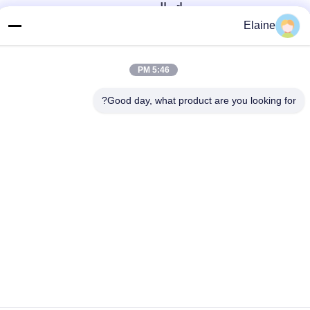
اتصال سريع
Elaine
الهاتف
+8613927771320
5:46 PM
البريد الإلكتروني
Good day, what product are you looking for?
13927771320@139.com
العنوان
المبنى G، الطابق الثاني، رقم 6 شارع Qihang، مدينة Jiujiang،
منطقة Nanhai، مدينة Foshan، مقاطعة Guangdong، الصين
سياسة الخصوصية
|
خريطة الموقع
الصين جودة جيدة أثاث المكاتب المورد. حقوق الطبع والنشر © 2024-
2026 FOSHAN OMAN MEIGE FURNITURE CO.,LTD جميع الحقوق
محفوظة