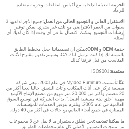
الحزمة:
التعبئة الداخلية مع أكياس الفقاعات وحزمة مضادة
للرماد
الاستقرار العالي و التجميع الخالي من العمل:
جميع الأجزاء لديها 3
سنوات من العمر الافتراضي مع تلف غير بشري. يمكن توفير
إرشادات التجميع. يمكنك الاتصال بنا في أي وقت إذا كان لديك أي
أسئلة
خدمة OEM و ODM:
يمكن أن تصميماتنا جعل مخطط الطابق
بالنسبة لك إذا كنت ترسل لنا CAD، وسيتم تقديم مقترح الأثاث
المناسب من قبل فرقنا كذلك
معتمدة:
ISO9001
عنّا:
تأسست Myidea Furniture في عام 2003، وهي شركة
مصنعة تركز على أثاث المكاتب وأثاث الشقق. حاليا لدينا أكثر من
20 مصمم وأكثر من 20،000 متر مربع من مصنع الإنتاج الآليمع
مهمة "خلق بيئة معيشية أفضل"، بدأت الشركة في توسيع السوق
العالمية في عام 2005، وتلتزم بتوفير الخدمات للمؤسسات
الممتازة في جميع أنحاء العالم،مع حالات في أكثر من 40 دولة.
ما يمكننا تقديمه:
نحن نطلق باستمرار ما لا يقل عن 3 مجموعات
من منتجات التصميم الأصلي كل عام.مخططات الطوابق،