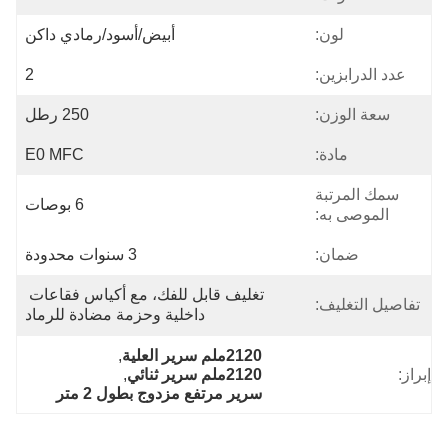
لون:
أبيض/أسود/رمادي داكن
عدد الدرابزين:
2
سعة الوزن:
250 رطل
مادة:
E0 MFC
سمك المرتبة
6 بوصات
الموصى به:
ضمان:
3 سنوات محدودة
تغليف قابل للفك، مع أكياس فقاعات 
تفاصيل التغليف:
داخلية وحزمة مضادة للرماد
2120ملم سرير العلية
, 
إبراز:
2120ملم سرير ثنائي
, 
سرير مرتفع مزدوج بطول 2 متر