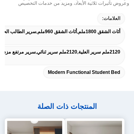
وعروض تأثيرات ثلاثية الأبعاد، ومزيد من خدمات التخصيص
العلامات:
أثاث الشقق 1800ملم,أثاث الشقق 960ملم,سرير الطالب الحديث الوظيفي
2120ملم سرير العلية,2120ملم سرير ثنائي,سرير مرتفع مزدوج بطول 2 متر
Modern Functional Student Bed
المنتجات ذات الصلة