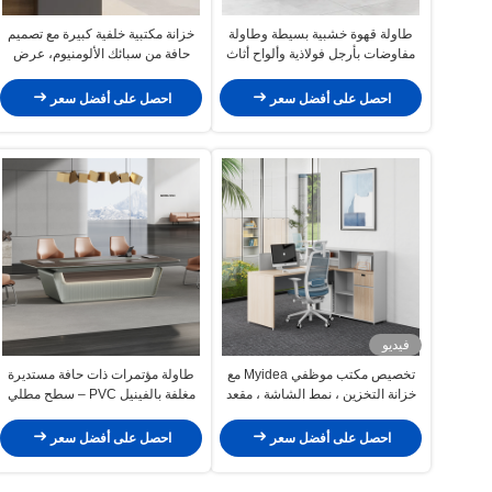
طاولة قهوة خشبية بسيطة وطاولة
خزانة مكتبية خلفية كبيرة مع تصميم
مفاوضات بأرجل فولاذية وألواح أثاث
حافة من سبائك الألومنيوم، عرض
تجاري صديق للبيئة مصنع
كتب، خزانة مكتبية خلفية مستقلة
احصل على أفضل سعر
احصل على أفضل سعر
فيديو
تخصيص مكتب موظفي Myidea مع
طاولة مؤتمرات ذات حافة مستديرة
خزانة التخزين ، نمط الشاشة ، مقعد
مغلفة بالفينيل PVC – سطح مطلي
واحد ، مكتب بسيط وحديث ، مكتب
لامع لغرف اجتماعات المكاتب
الكمبيوتر
احصل على أفضل سعر
احصل على أفضل سعر