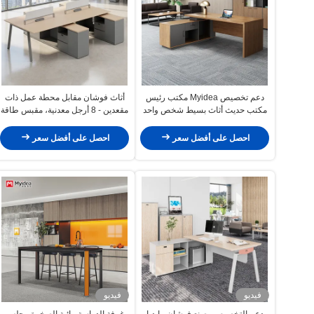
دعم تخصيص Myidea مكتب رئيس
أثاث فوشان مقابل محطة عمل ذات
مكتب حديث أثاث بسيط شخص واحد
مقعدين - 8 أرجل معدنية، مقبس طاقة
مع خزانة فرعية
مثبت مسبقًا، مكتب موظفين متين
لمقصورات المكتب
احصل على أفضل سعر
احصل على أفضل سعر
فيديو
فيديو
دعم التخصيص مصنع فوشان مايديا
غرفة الدراسة مائية الصخرة مجلس