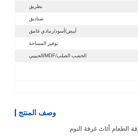
بطريق
صناديق
أبيض/أسود/رمادي غامق
توفير المساحة
الخشب الصلب/MDF/الحبيبي
وصف المنتج
ة الطعام أثاث غرفة النوم