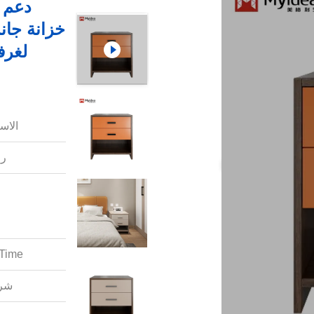
دعم 
خزانة جان
لغرف
الاس
رق
Time:
شرو