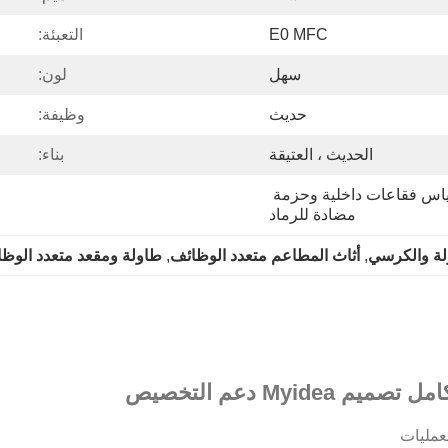
E0 MFC
التعبئة:
سهل
لون:
حديث
وظيفة:
الحديث ، العتيقة
بناء:
تغليف قابل للفك، مع أكياس فقاعات داخلية وحزمة 
مضادة للرماد
لة والكرسي
, 
أثاث المطاعم متعدد الوظائف
, 
طاولة ومقعد متعدد الوظ
My دعم التخصيص
لعمليات