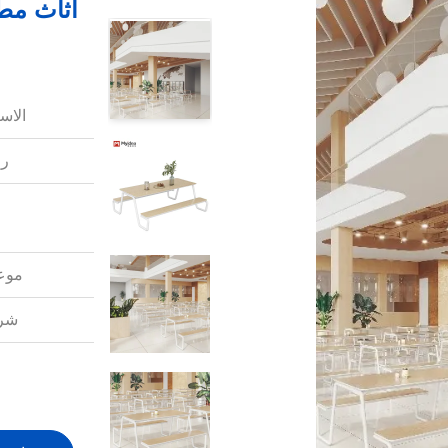
أثاث مط
الاس
رق
موعد
شرو