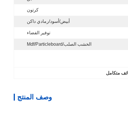
كرتون
أبيض/أسود/رمادي داكن
توفير الفضاء
الخشب الصلب/mdf/particleboard
ائف متكامل
وصف المنتج