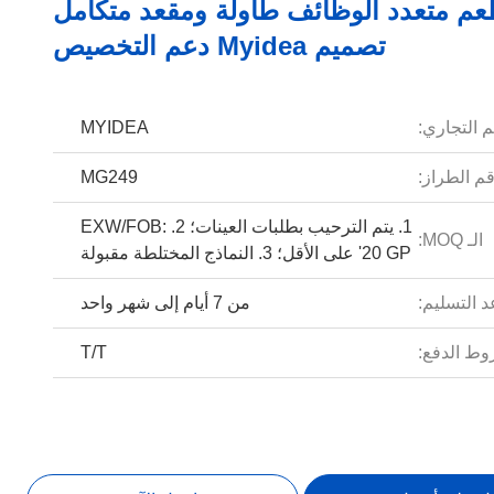
عم متعدد الوظائف طاولة ومقعد متكامل
تصميم Myidea دعم التخصيص
م التجاري:
MYIDEA
م الطراز:
MG249
1. يتم الترحيب بطلبات العينات؛ 2. EXW/FOB:
الـ MOQ:
20 ​​GP' على الأقل؛ 3. النماذج المختلطة مقبولة
 التسليم:
من 7 أيام إلى شهر واحد
ط الدفع:
T/T