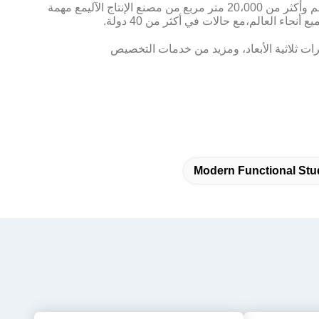
تأسست Myidea Furniture في عام 2003، وهي شركة مصنعة تركز على أثاث المكاتب وأثاث الشقق. حاليا لدينا أكثر من 20 مصمم وأكثر من 20،000 متر مربع من مصنع الإنتاج الآليمع مهمة
Modern Functional Stu