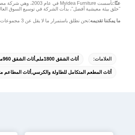
عنّا:
"خلق بيئة معيشية أفضل"، بدأت الشركة في توسيع السوق العالمية في عام 2005، وتلتزم بتوفير الخدمات للمؤسسات الممتازة في جميع أنحاء العالم،م
ما يمكننا تقديمه:
نحن نطلق باستمرار ما لا يقل عن 3 مجموعات من منتجات التصميم الأصلي كل عام.مخططات الطوابق، وعروض تأثيرات ثلاثية الأبعاد، ومزيد من خدمات التخصيص
العلامات:
أثاث الشقق 1800ملم,أثاث الشقق 960ملم,سرير الطالب الحديث الوظيفي
أثاث المطعم المتكامل للطاولة والكرسي,أثاث المطاعم م