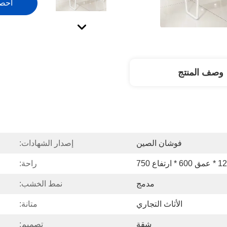
احص
وصف المنتج
فوشان الصين
إصدار الشهادات:
راحة:
مدمج
نمط الخشب:
الأثاث التجاري
متانة:
شقة
تصميم: