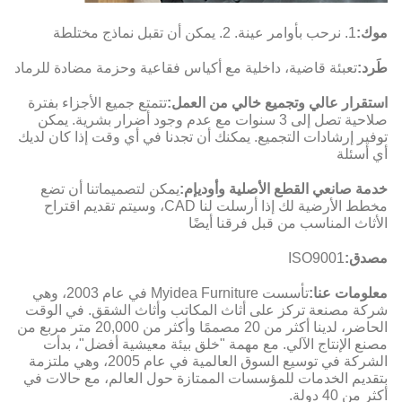
موك:
1. نرحب بأوامر عينة. 2. يمكن أن تقبل نماذج مختلطة
طَرد:
تعبئة قاضية، داخلية مع أكياس فقاعية وحزمة مضادة للرماد
استقرار عالي وتجميع خالي من العمل:
تتمتع جميع الأجزاء بفترة
صلاحية تصل إلى 3 سنوات مع عدم وجود أضرار بشرية. يمكن
توفير إرشادات التجميع. يمكنك أن تجدنا في أي وقت إذا كان لديك
أي أسئلة
خدمة صانعي القطع الأصلية وأوديإم:
يمكن لتصميماتنا أن تضع
مخطط الأرضية لك إذا أرسلت لنا CAD، وسيتم تقديم اقتراح
الأثاث المناسب من قبل فرقنا أيضًا
مصدق:
ISO9001
معلومات عنا:
تأسست Myidea Furniture في عام 2003، وهي
شركة مصنعة تركز على أثاث المكاتب وأثاث الشقق. في الوقت
الحاضر، لدينا أكثر من 20 مصممًا وأكثر من 20,000 متر مربع من
مصنع الإنتاج الآلي. مع مهمة "خلق بيئة معيشية أفضل"، بدأت
الشركة في توسيع السوق العالمية في عام 2005، وهي ملتزمة
بتقديم الخدمات للمؤسسات الممتازة حول العالم، مع حالات في
أكثر من 40 دولة.