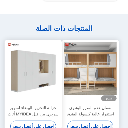
المنتجات ذات الصلة
فيديو
ضمان عدم الضرر البشري
خزانة التخزين البيضاء لسرير
استقرار عالية كبسولة الفندق
سريري من قبل MYIDEA أثاث
دعم السرير تخصيص
المكاتب في فوشان
احصل على أفضل سعر
احصل على أفضل سعر