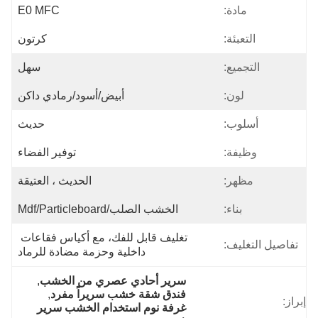
مادة:
E0 MFC
التعبئة:
كرتون
التجميع:
سهل
لون:
أبيض/أسود/رمادي داكن
أسلوب:
حديث
وظيفة:
توفير الفضاء
مظهر:
الحديث ، العتيقة
بناء:
الخشب الصلب/mdf/particleboard
تغليف قابل للفك، مع أكياس فقاعات 
تفاصيل التغليف:
داخلية وحزمة مضادة للرماد
سرير أحادي عصري من الخشب
, 
فندق شقة خشب سريراً مفرد
, 
إبراز:
غرفة نوم استخدام الخشب سرير 