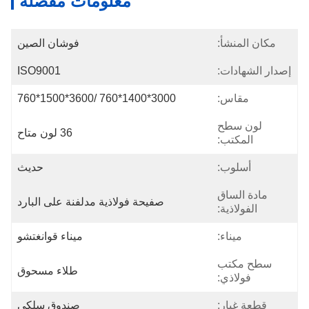
معلومات مفصلة
مكان المنشأ:
فوشان الصين
إصدار الشهادات:
ISO9001
مقاس:
3000*1400*760 /3600*1500*760
لون سطح
36 لون متاح
المكتب:
أسلوب:
حديث
مادة الساق
صفيحة فولاذية مدلفنة على البارد
الفولاذية:
ميناء:
ميناء قوانغتشو
سطح مكتب
طلاء مسحوق
فولاذي:
قطعة غيار:
صندوق سلكي