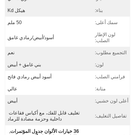
بناء:
هيكل Kd
سمك أعلى:
50 ملم
لون الإطار
أسود/أبيض/رمادي غامق
الصلب:
التجميع مطلوب:
نعم
لون:
بني غامق + أبيض
فرامني الصلب:
أسود أبيض رمادي فاتح
متانة:
عالي
أعلى لون خشبي:
أبيض
تغليف قابل للفك، مع أكياس فقاعات 
تفاصيل التغليف:
داخلية وحزمة مضادة للرماد
36 خيارات الألوان جدول المؤتمرات
, 