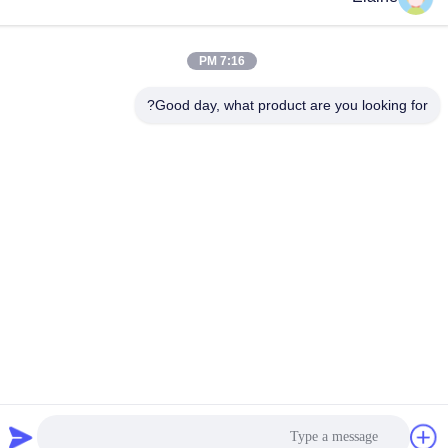
+8613927771320
البريد الإلكتروني
7:16 PM
13927771320@139.com
Good day, what product are you looking for?
العنوان
المبنى G، الطابق الثاني، رقم 6 شارع Qihang، مدينة Jiujiang،
منطقة Nanhai، مدينة Foshan، مقاطعة Guangdong، الصين
سياسة الخصوصية
|
خريطة الموقع
الصين جودة جيدة أثاث المكاتب المورد. حقوق الطبع والنشر © 2024-
2026 FOSHAN OMAN MEIGE FURNITURE CO.,LTD جميع الحقوق
محفوظة