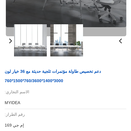
دعم تخصيص طاولة مؤتمرات ثلجية حديثة مع 36 خيار لون
3000*1400*760/3600*1500*760
الاسم التجاري:
MYIDEA
رقم الطراز:
إم جي 169