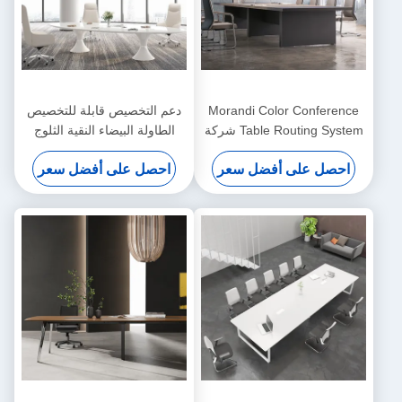
Morandi Color Conference
دعم التخصيص قابلة للتخصيص
Table Routing System شركة
الطاولة البيضاء النقية الثلوج
مكتب غرفة الاجتماعات مكتب
جبل أبيض في 36 خيارات اللون
احصل على أفضل سعر
احصل على أفضل سعر
الاستقبال ومجموعة من
W3200 * D1600 * H750
الكراسي