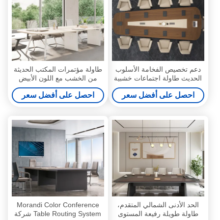
دعم تخصيص الفخامة الأسلوب
طاولة مؤتمرات المكتب الحديثة
الحديث طاولة اجتماعات خشبية
من الخشب مع اللون الأبيض
غير منتظمة بألوان داكنة للمكتب
والطلاء البودري سطح مكتب
احصل على أفضل سعر
احصل على أفضل سعر
المنزلي المدرسة غرفة
الفولاذ دعم تخصيص
اجتماعات الفندق المادة الفولاذية
الحد الأدنى الشمالي المتقدم،
Morandi Color Conference
طاولة طويلة رفيعة المستوى
Table Routing System شركة