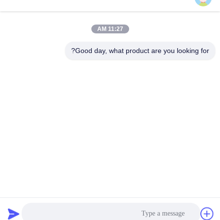
11:27 AM
اتصال سريع
Good day, what product are you looking for?
الهاتف
+8613927771320
البريد الإلكتروني
13927771320@139.com
العنوان
المبنى G، الطابق الثاني، رقم 6 شارع Qihang، مدينة Jiujiang،
منطقة Nanhai، مدينة Foshan، مقاطعة Guangdong، الصين
سياسة الخصوصية
|
خريطة الموقع
الصين جودة جيدة أثاث المكاتب المورد. حقوق الطبع والنشر © 2024-
2026 FOSHAN OMAN MEIGE FURNITURE CO.,LTD جميع الحقوق
محفوظة