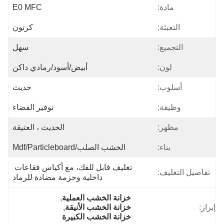
مادة:
E0 MFC
التعبئة:
كرتون
التجميع:
سهل
لون:
أبيض/أسود/رمادي داكن
أسلوب:
حديث
وظيفة:
توفير الفضاء
مظهر:
الحديث ، العتيقة
بناء:
الخشب الصلب/mdf/particleboard
تغليف قابل للفك، مع أكياس فقاعات 
تفاصيل التغليف:
داخلية وحزمة مضادة للرماد
خزانة الخشب العملية
, 
إبراز:
خزانة الخشب الأنيقة
, 
خزانة الخشب الكبيرة