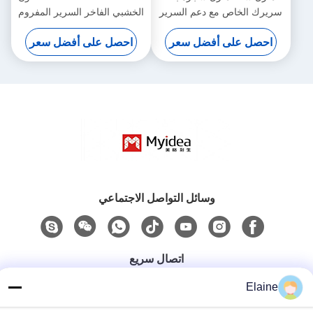
سريرك الخاص مع دعم السرير
الخشبي الفاخر السرير المفروم
المنزلق تخصيص
للاستضافة للشباب دعم تخصيص
احصل على أفضل سعر
احصل على أفضل سعر
وسائل التواصل الاجتماعي
اتصال سريع
الهاتف
Elaine
+8613927771320