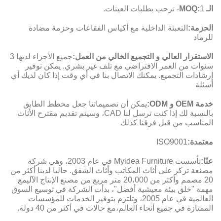
الـ MOQ:
1- نرحب بطلبات العينات.
الحزمة:
التعبئة الداخلية مع أكياس الفقاعات وحزمة مضادة
للرماد
الاستقرار العالي و التجميع الخالي من العمل:
جميع الأجزاء لديها 3
سنوات من العمر الافتراضي مع تلف غير بشري. يمكن توفير
إرشادات التجميع. يمكنك الاتصال بنا في أي وقت إذا كان لديك أي
أسئلة
خدمة OEM و ODM:
يمكن أن تصميماتنا جعل مخطط الطابق
بالنسبة لك إذا كنت ترسل لنا CAD، وسيتم تقديم مقترح الأثاث
المناسب من قبل فرقنا كذلك
معتمدة:
ISO9001
عنّا:
تأسست Myidea Furniture في عام 2003، وهي شركة
مصنعة تركز على أثاث المكاتب وأثاث الشقق. حاليا لدينا أكثر من
20 مصمم وأكثر من 20،000 متر مربع من مصنع الإنتاج الآليمع
مهمة "خلق بيئة معيشية أفضل"، بدأت الشركة في توسيع السوق
العالمية في عام 2005، وتلتزم بتوفير الخدمات للمؤسسات
الممتازة في جميع أنحاء العالم،مع حالات في أكثر من 40 دولة.