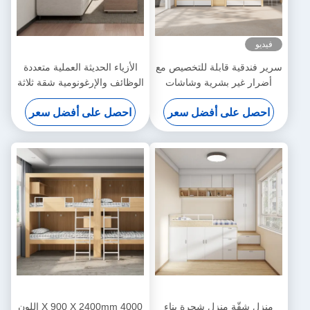
فيديو
سرير فندقية قابلة للتخصيص مع
الأزياء الحديثة العملية متعددة
أضرار غير بشرية وشاشات
الوظائف والإرغونومية شقة ثلاثة
الواقع الافتراضي
أشخاص دعم الأريكة تخصيص
احصل على أفضل سعر
احصل على أفضل سعر
منزل شقّة منزل شجرة بناء
4000 X 900 X 2400mm اللون