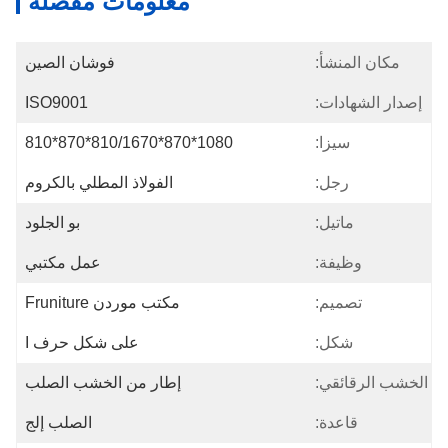
معلومات مفصلة
مكان المنشأ:
فوشان الصين
إصدار الشهادات:
ISO9001
سيزا:
1080*870*810/1670*870*810
رجل:
الفولاذ المطلي بالكروم
ماتيل:
بو الجلود
وظيفة:
عمل مكتبي
تصميم:
مكتب موردن Fruniture
شكل:
على شكل حرف I
الخشب الرقائقي:
إطار من الخشب الصلب
قاعدة:
الصلب إلج