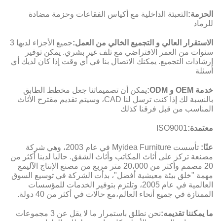
الحزمة:
التعبئة الداخلية مع أكياس الفقاعات وحزمة مضادة
للرماد
الاستقرار العالي و التجميع الخالي من العمل:
جميع الأجزاء لديها 3
سنوات من العمر الافتراضي مع تلف غير بشري. يمكن توفير
إرشادات التجميع. يمكنك الاتصال بنا في أي وقت إذا كان لديك أي
أسئلة
خدمة OEM و ODM:
يمكن أن تصميماتنا جعل مخطط الطابق
بالنسبة لك إذا كنت ترسل لنا CAD، وسيتم تقديم مقترح الأثاث
المناسب من قبل فرقنا كذلك
معتمدة:
ISO9001
عنّا:
تأسست Myidea Furniture في عام 2003، وهي شركة
مصنعة تركز على أثاث المكاتب وأثاث الشقق. حاليا لدينا أكثر من
20 مصمم وأكثر من 20،000 متر مربع من مصنع الإنتاج الآليمع
مهمة "خلق بيئة معيشية أفضل"، بدأت الشركة في توسيع السوق
العالمية في عام 2005، وتلتزم بتوفير الخدمات للمؤسسات
الممتازة في جميع أنحاء العالم،مع حالات في أكثر من 40 دولة.
ما يمكننا تقديمه:
نحن نطلق باستمرار ما لا يقل عن 3 مجموعات