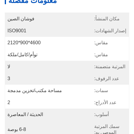
معلومات مفصلة
مكان المنشأ:
فوشان الصين
إصدار الشهادات:
ISO9001
مقاس:
4600*900*2120
مقاس:
توأم/كامل/ملكة
المرتبة متضمنة:
لا
عدد الرفوف:
3
سمات:
مساحة مكتب/تخزين مدمجة
عدد الأدراج:
2
أسلوب:
الحديثة / المعاصرة
سمك المرتبة
6-8 بوصة
الموصى به: