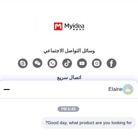
وسائل التواصل الاجتماعي
اتصال سريع
Elaine
الهاتف
+8613927771320
6:48 PM
البريد الإلكتروني
13927771320@139.com
Good day, what product are you looking for?
العنوان