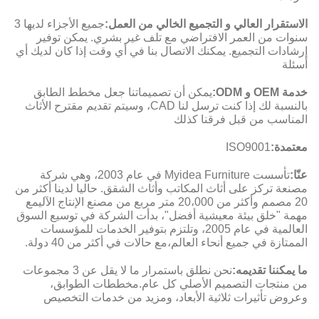
الاستقرار العالي و التجميع الخالي من العمل:
جميع الأجزاء لديها 3
سنوات من العمر الافتراضي مع تلف غير بشري. يمكن توفير
إرشادات التجميع. يمكنك الاتصال بنا في أي وقت إذا كان لديك أي
أسئلة
خدمة OEM و ODM:
يمكن أن تصميماتنا جعل مخطط الطابق
بالنسبة لك إذا كنت ترسل لنا CAD، وسيتم تقديم مقترح الأثاث
المناسب من قبل فرقنا كذلك
معتمدة:
ISO9001
عنّا:
تأسست Myidea Furniture في عام 2003، وهي شركة
مصنعة تركز على أثاث المكاتب وأثاث الشقق. حاليا لدينا أكثر من
20 مصمم وأكثر من 20،000 متر مربع من مصنع الإنتاج الآليمع
مهمة "خلق بيئة معيشية أفضل"، بدأت الشركة في توسيع السوق
العالمية في عام 2005، وتلتزم بتوفير الخدمات للمؤسسات
الممتازة في جميع أنحاء العالم،مع حالات في أكثر من 40 دولة.
ما يمكننا تقديمه:
نحن نطلق باستمرار ما لا يقل عن 3 مجموعات
من منتجات التصميم الأصلي كل عام.مخططات الطوابق،
وعروض تأثيرات ثلاثية الأبعاد، ومزيد من خدمات التخصيص