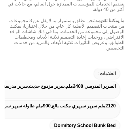
بتقديم الخدمات للمؤسسات الممتازة حول العالم، مع حالات في
أكثر من 40 دولة.
ما يمكننا تقديمه:
نحن نطلق باستمرار ما لا يقل عن 3 مجموعات
من منتجات التصميم الأصلية كل عام. من خلال اختيارنا، يمكنك
الوصول إلى مجموعة من الخدمات، بما في ذلك شاشات الواقع
الافتراضي، ووحدات إعادة التصميم ثلاثية الأبعاد، ومخططات
الطوابق، وعروض التأثيرات ثلاثية الأبعاد، والمزيد من خدمات
التخصيص
العلامات:
السرير المدرسي 2400ملم,سرير مزدوج حديث,سرير مدرسة النوم
2120ملم سرير سريري مكتب بالغ,900ملم طاولة سرير سريري للكبار,طاولة سرير مزدوجة للبالغين
Dormitory School Bunk Bed