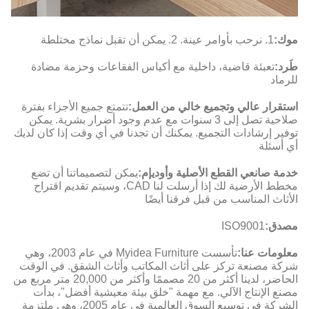
موك:
1. نرحب بأوامر عينة. 2. يمكن أن تقبل نماذج مختلطة
طَرد:
تعبئة قاضية، داخلية مع أكياس الفقاعات وحزمة مضادة
للرماد
استقرار عالي وتجميع خالي من العمل:
تتمتع جميع الأجزاء بفترة
صلاحية تصل إلى 3 سنوات مع عدم وجود أضرار بشرية. يمكن
توفير إرشادات التجميع. يمكنك أن تجدنا في أي وقت إذا كان لديك
أي أسئلة
خدمة صانعي القطع الأصلية وأوديإم:
يمكن لتصميماتنا أن تضع
مخطط الأرضية لك إذا أرسلت لنا CAD، وسيتم تقديم اقتراح
الأثاث المناسب من قبل فرقنا أيضًا
مصدق:
ISO9001
معلومات عنا:
تأسست Myidea Furniture في عام 2003، وهي
شركة مصنعة تركز على أثاث المكاتب وأثاث الشقق. في الوقت
الحاضر، لدينا أكثر من 20 مصممًا وأكثر من 20,000 متر مربع من
مصنع الإنتاج الآلي. مع مهمة "خلق بيئة معيشية أفضل"، بدأت
الشركة في توسيع السوق العالمية في عام 2005، وهي ملتزمة