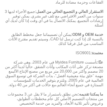
الفقاعات وحزمة مضادة للرماد
الاستقرار العالي و التجميع الخالي من العمل:
جميع الأجزاء لديها 3
سنوات من العمر الافتراضي مع تلف غير بشري. يمكن توفير
إرشادات التجميع. يمكنك الاتصال بنا في أي وقت إذا كان لديك أي
أسئلة
خدمة OEM و ODM:
يمكن أن تصميماتنا جعل مخطط الطابق
بالنسبة لك إذا كنت ترسل لنا CAD، وسيتم تقديم مقترح الأثاث
المناسب من قبل فرقنا كذلك
معتمدة:
ISO9001
عنّا:
تأسست Myidea Furniture في عام 2003، وهي شركة
مصنعة تركز على أثاث المكاتب وأثاث الشقق. حاليا لدينا أكثر من
20 مصمم وأكثر من 20،000 متر مربع من مصنع الإنتاج الآليمع
مهمة "خلق بيئة معيشية أفضل"، بدأت الشركة في توسيع السوق
العالمية في عام 2005، وتلتزم بتوفير الخدمات للمؤسسات
الممتازة في جميع أنحاء العالم،مع حالات في أكثر من 40 دولة.
ما يمكننا تقديمه:
نحن نطلق باستمرار ما لا يقل عن 3 مجموعات
من منتجات التصميم الأصلي كل عام.مخططات الطوابق،
وعروض تأثير ثلاثية الأبعاد، والمزيد من خدمة التخصيص