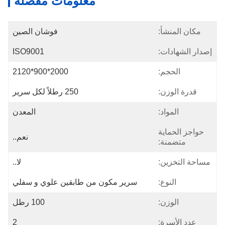
معلومات مفصلة
مكان المنشأ:
فوشان الصين
إصدار الشهادات:
ISO9001
الحجم:
2000*900*2120
قدرة الوزن:
250 رطلاً لكل سرير
المواد:
المعدن
حواجز الحماية
نعم..
متضمنة:
مساحة التخزين:
لا..
النوع:
سرير مكون من طابقين علوي و سفلي
الوزن:
100 رطل
عدد الأسرة:
2