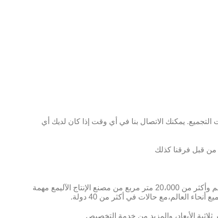
إرشادات التجميع. يمكنك الاتصال بنا في أي وقت إذا كان لديك أي
تأسست Myidea Furniture في عام 2003، وهي شركة مصنعة تركز على أثاث المكاتب وأثاث الشقق. حاليا لدينا أكثر من 20 مصمم وأكثر من 20،000 متر مربع من مصنع الإنتاج الآليمع مهمة