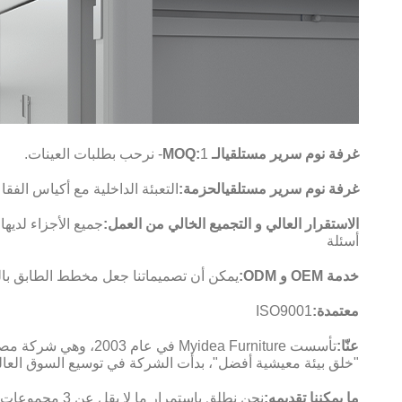
غرفة نوم سرير مستلقي
الـ MOQ
1- نرحب بطلبات العينات.
:
غرفة نوم سرير مستلقي
الحزمة
:
التعبئة الداخلية مع أكياس الف
الاستقرار العالي و التجميع الخالي من العمل:
أسئلة
خدمة OEM و ODM:
يمكن أن تصميماتنا جعل مخطط الطابق بالنسبة لك إذا كنت ترسل لنا CAD، وسيت
معتمدة:
ISO9001
عنّا:
"خلق بيئة معيشية أفضل"، بدأت الشركة في توسيع السوق العالمية في عام 2005، وتلتزم بتوفير الخدمات للمؤسسات الممتازة في جميع أنحاء العالم،م
ما يمكننا تقديمه:
نحن نطلق باستمرار ما لا يقل عن 3 مجموعات من منتجات التصميم الأصلي كل عام.مخططات الطوابق، وعروض تأثير ثلاثية الأبعاد، والمزيد من خدمة التخصيص