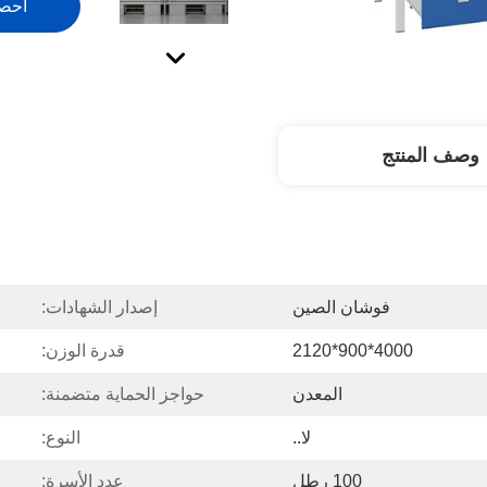
احص
وصف المنتج
فوشان الصين
إصدار الشهادات:
4000*900*2120
قدرة الوزن:
المعدن
حواجز الحماية متضمنة:
لا..
النوع:
100 رطل
عدد الأسرة: