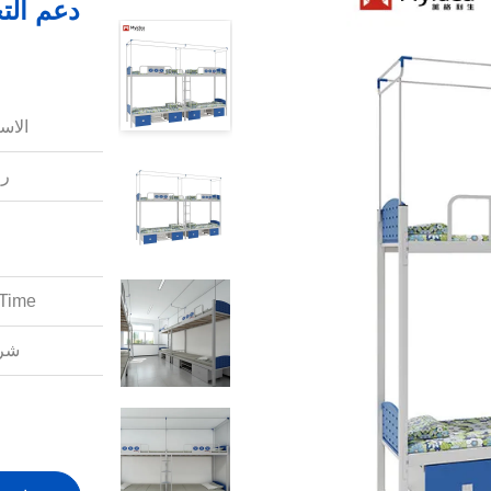
دعم ال
الاس
رق
Time:
شرو