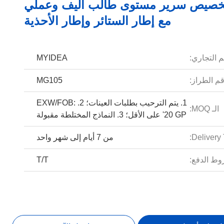
تخصيص سرير مستوى طالب أليف وعملي
مع إطار الستائر وإطار الأحذية
م التجاري:
MYIDEA
م الطراز:
MG105
1. يتم الترحيب بطلبات العينات؛ 2. EXW/FOB:
الـ MOQ:
20 ​​GP' على الأقل؛ 3. النماذج المختلطة مقبولة
Delivery 
من 7 أيام إلى شهر واحد
ط الدفع:
T/T