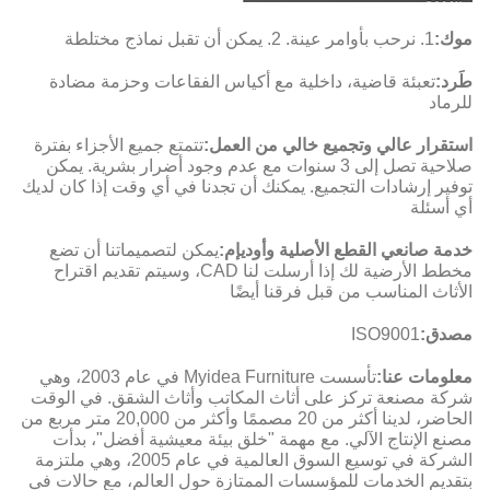
موك:
1. نرحب بأوامر عينة. 2. يمكن أن تقبل نماذج مختلطة
طَرد:
تعبئة قاضية، داخلية مع أكياس الفقاعات وحزمة مضادة
للرماد
استقرار عالي وتجميع خالي من العمل:
تتمتع جميع الأجزاء بفترة
صلاحية تصل إلى 3 سنوات مع عدم وجود أضرار بشرية. يمكن
توفير إرشادات التجميع. يمكنك أن تجدنا في أي وقت إذا كان لديك
أي أسئلة
خدمة صانعي القطع الأصلية وأوديإم:
يمكن لتصميماتنا أن تضع
مخطط الأرضية لك إذا أرسلت لنا CAD، وسيتم تقديم اقتراح
الأثاث المناسب من قبل فرقنا أيضًا
مصدق:
ISO9001
معلومات عنا:
تأسست Myidea Furniture في عام 2003، وهي
شركة مصنعة تركز على أثاث المكاتب وأثاث الشقق. في الوقت
الحاضر، لدينا أكثر من 20 مصممًا وأكثر من 20,000 متر مربع من
مصنع الإنتاج الآلي. مع مهمة "خلق بيئة معيشية أفضل"، بدأت
الشركة في توسيع السوق العالمية في عام 2005، وهي ملتزمة
بتقديم الخدمات للمؤسسات الممتازة حول العالم، مع حالات في