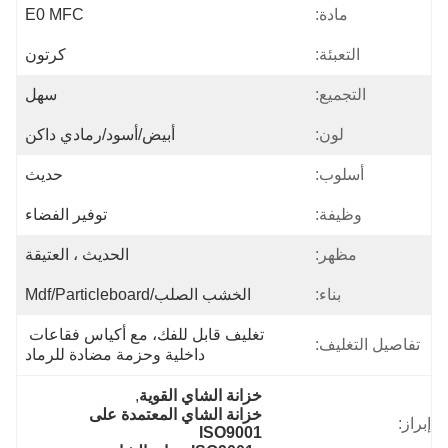
مادة:
E0 MFC
التعبئة:
كرتون
التجميع:
سهل
لون:
أبيض/أسود/رمادي داكن
أسلوب:
حديث
وظيفة:
توفير الفضاء
مظهر:
الحديث ، العتيقة
بناء:
الخشب الصلب/mdf/particleboard
تغليف قابل للفك، مع أكياس فقاعات 
تفاصيل التغليف:
داخلية وحزمة مضادة للرماد
خزانة الشاي القوية
, 
خزانة الشاي المعتمدة على 
إبراز:
ISO9001