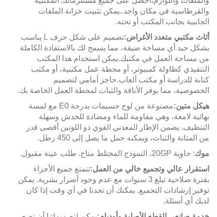
والملفات واللوازم،
احصل على جميع مستلزماتك المكتبية
والقرطاسية في مكان واحد.
.
يمكن تثبيت خزانة الملفات
الجانبية بجانب المكتب أو تحته.
أثاث مكتبي متعدد الأغراض:
تصميم على شكل حرف L يناسب
بشكل جيد أي مساحة ضيقة، مما يسمح لك بالاستفادة الكاملة
من مساحة العمل في مكتبك.
يمكن استخدام هذا المكتب
التنفيذي كطاولة كمبيوتر، أو محطة عمل مكتبية، أو مكتب
كتابة للدراسة أو مكتب ألعاب.
حاجز أمامي لتصميم
الخصوصية، مما يوفر الأناقة والثبات لمحطة العمل الخاصة بك.
هيكل متين:
مصنوعة من لوح جسيمات بدرجة E0 مع لمسة
نهائية لامعة، وهي مقاومة للماء ومضادة للخدش وسهلة
التنظيف. يضمن الإطار المعدني القوي ذو اللونين أقصى قدر
من المتانة والثبات، ويمكنه حمل ما يصل إلى 450 رطل.
موك
: حاوية 20GP، النموذج المختلط متاح. طلب ​​عينة مقبول.
استقرار عالي وتجميع خالي من العمل:
تتمتع جميع الأجزاء
بفترة صلاحية تبلغ 3 سنوات مع عدم وجود أضرار بشرية. يمكن
توفير إرشادات التجميع. يمكنك أن تجدنا في أي وقت إذا كان
لديك أي أسئلة.
خدمة صانعي القطع الأصلية وأوديإم:
يمكن لتصميماتنا أن تضع