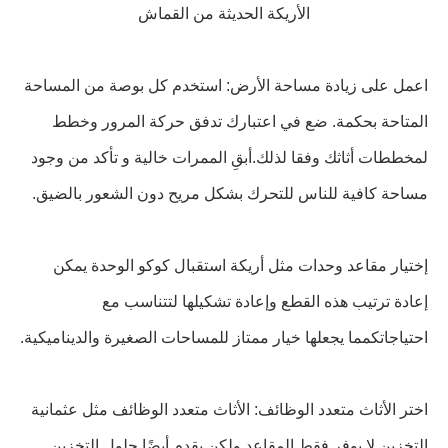
الأريكة الحديثة من القماش
اعمل على زيادة مساحة الأرض: استخدم كل بوصة من المساحة
المتاحة بحكمة. ضع في اعتبارك تدفق حركة المرور وخطط
لمخططات أثاثك وفقا لذلك.أبقِ الممرات خالية و تأكد من وجود
مساحة كافية للناس للتحرك بشكل مريح دون الشعور بالضيق.
إختيار مقاعد وحدات مثل أريكة استقبال كوكو الوحدة يمكن
إعادة ترتيب هذه القطع وإعادة تشكيلها لتتناسب مع
احتياجاتكمما يجعلها خيار ممتاز للمساحات الصغيرة والديناميكية.
اختر الأثاث متعدد الوظائف: الأثاث متعدد الوظائف مثل عثمانية
التخزين لا يوفر فقط المقاعد ولكن يقدم أيضًا حلول التخزين