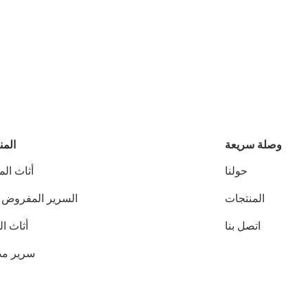
وصلة سريعة
المن
حولنا
أثاث ال
المنتجات
السرير المفروض ل
اتصل بنا
أثاث ا
سرير م