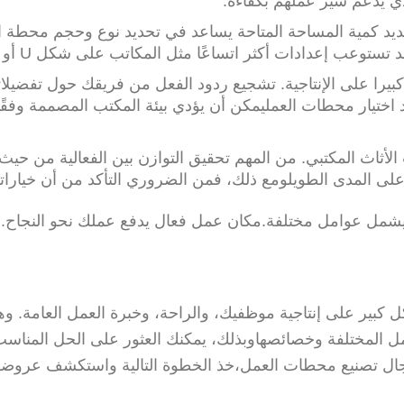
لذي يدعم سير عملهم بكفاءة.
د كمية المساحة المتاحة يساعد في تحديد نوع وحجم محطة ا
 تستوعب إعدادات أكثر اتساعًا مثل المكاتب على شكل U أو L.
 كبيرا على الإنتاجية. تشجيع ردود الفعل من فريقك حول تفضيل
اختيار محطات العمليمكن أن يؤدي بيئة المكتب المصممة وفقًا
ياجات الأثاث المكتبي. من المهم تحقيق التوازن بين الفعالية م
 على المدى الطويلومع ذلك، فمن الضروري التأكد من أن خيارات
ً يشمل عوامل مختلفة.مكان عمل فعال يدفع عملك نحو النجاح.
ل كبير على إنتاجية موظفيك، والراحة، وخبرة العمل العامة. و
 المختلفة وخصائصهاوبذلك، يمكنك العثور على الحل المناسب
ال تصنيع محطات العمل،خذ الخطوة التالية واستكشف عروضه