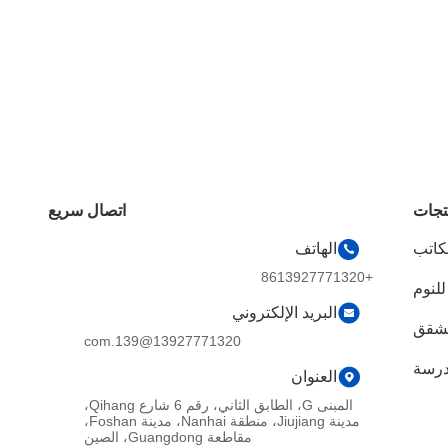
تجات
اتصال سريع
مكاتب
الهاتف
+8613927771320
لنوم
البريد الإلكتروني
لشقق
13927771320@139.com
درسة
العنوان
المبنى G، الطابق الثاني، رقم 6 شارع Qihang،
مدينة Jiujiang، منطقة Nanhai، مدينة Foshan،
مقاطعة Guangdong، الصين