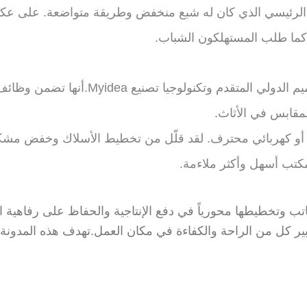
ئيسي الذي كان له شبع منخفض وطريقة متواضعة. على عكس اللو
 كما طلب المستهلكون الشباب.
أثاث المكاتب الذي نشأ من مفهوم الت
لمقابس في الأثاث.
ك أو كهربائي محترف. لقد قلّل من تخطيط الأسلاك وخفض مشكل
كتب أسهل وأكثر ملاءمة.
تب وتخطيطها محورياً في دفع الإنتاجية والحفاظ على رفاهية 
بير كل من الراحة والكفاءة في مكان العمل.تهدف هذه المدو