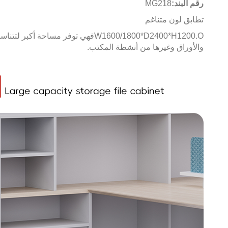
رقم البند:
MG218
تطابق لون متناغم
W1600/1800*D2400*H1200.O
فهي توفر مساحة أكبر لتتناسب
والأوراق وغيرها من أنشطة المكتب.