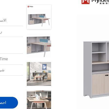
الاس
رق
Time:
شرو
احص