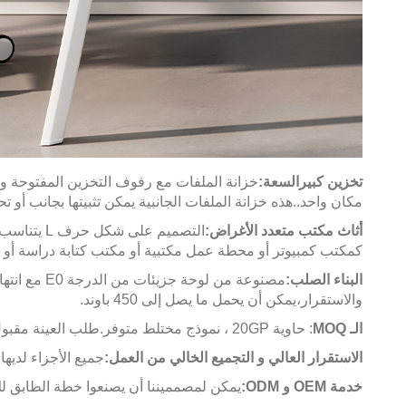
تخزين كبير
السعة:
خزانة الملفات مع رفوف التخزين المفتوحة و 3 درجات مصممة للحفاظ على أجهزة المكتب، الورق، الملفات والإمدادات المنظمة
مكان واحد.
.
هذه خزانة الملفات الجانبية يمكن تثبيتها بجانب أو 
أثاث مكتب متعدد الأغراض:
التصميم على شكل حرف L يتناسب بشكل جيد في أي مساحة ضيقة، يسمح لك للاستفادة الكاملة من مساحة عملك المكتبية.
كمكتب كمبيوتر أو محطة عمل مكتبية أو مكتب كتابة دراسة أو 
البناء الصلب:
مصنوعة من 
والاستقرار،يمكن أن يحمل ما يصل إلى 450 باوند.
الـ MOQ
: حاوية 20GP ، نموذج مختلط متوفر.طلب العينة مقبول.
الاستقرار العالي و التجميع الخالي من العمل:
جميع الأجزاء لديها عمر صلاحية 3 سنوات مع تلف غير بشري. يمكن توفير إرشادات ال
خدمة OEM و ODM:
يمكن لمصمميننا أن يصنعوا خطة الطابق لك إذا أرسلت لنا CAD ، وسيتم تقديم مقترحات الأث