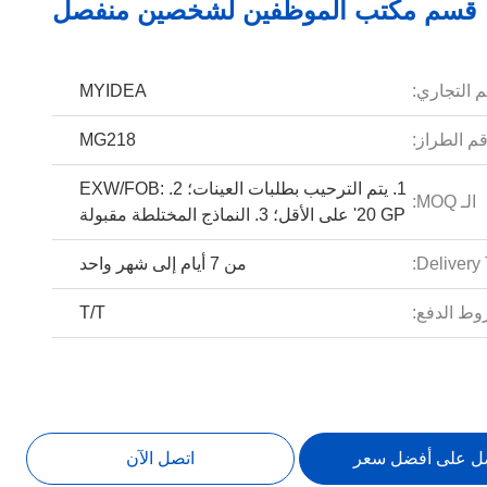
قسم مكتب الموظفين لشخصين منفصل
م التجاري:
MYIDEA
م الطراز:
MG218
1. يتم الترحيب بطلبات العينات؛ 2. EXW/FOB:
الـ MOQ:
20 ​​GP' على الأقل؛ 3. النماذج المختلطة مقبولة
Delivery 
من 7 أيام إلى شهر واحد
ط الدفع:
T/T
ل على أفضل سعر
اتصل الآن