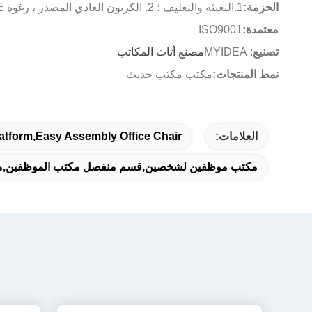
الحزمة:
1.التعبئة والتغليف ؛ 2. الكرتون العادي المصدر ، رغوة PE الداخلية ، قطن EPE.
معتمدة:
ISO9001
تصنيع
: MYIDEA
مصنع أثاث المكاتب
نمط المنتجات:
مكتب مكتب حديث
العلامات:
atform,Easy Assembly Office Chair
مكتب موظفين لشخصين,قسم منفصل مكتب الموظفين,مكت