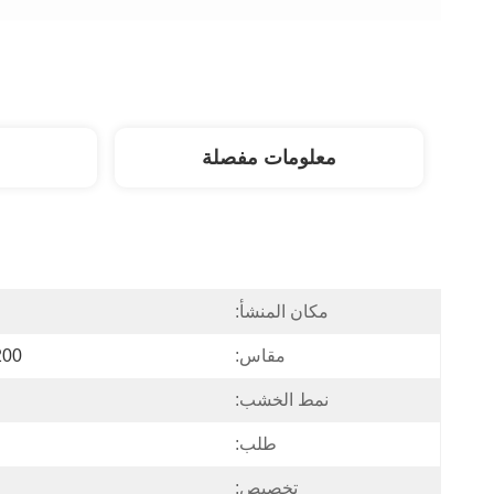
معلومات مفصلة
مكان المنشأ:
مقاس:
200
نمط الخشب:
طلب:
تخصيص: