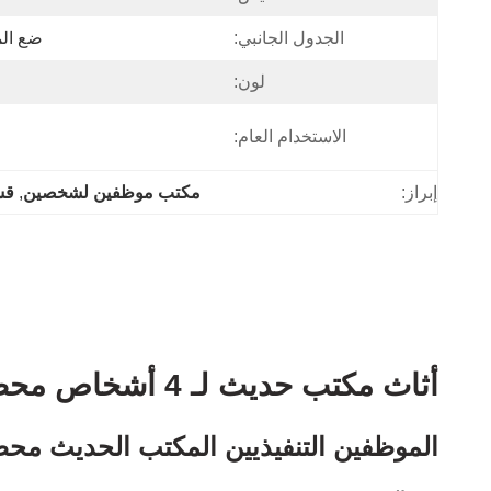
الجدول الجانبي:
ضع الم
لون:
الاستخدام العام:
إبراز:
مكتب موظفين لشخصين
, 
قس
أثاث مكتب حديث لـ 4 أشخاص محطة عمل طاولة ذات ساق معدنية
الموظفين التنفيذيين المكتب الحديث مح